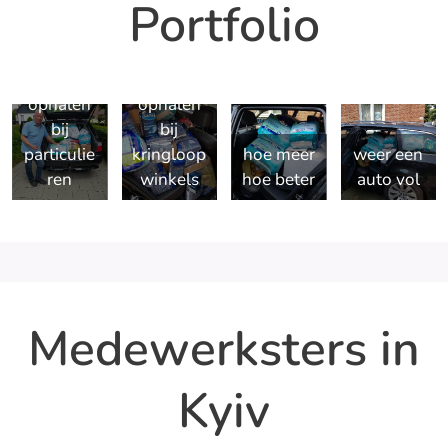
Portfolio
ophalen
ophalen
bij
bij
particulie
kringloop
hoe meer
weer een
ren
winkels
hoe beter
auto vol
Medewerksters in
Kyiv