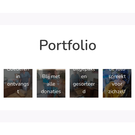
Portfolio
Goederen
uitgepakt
de foto
in
Blij met
en
spreekt
ontvangs
alle
gesorteer
voor
t
donaties
d
zichzelf