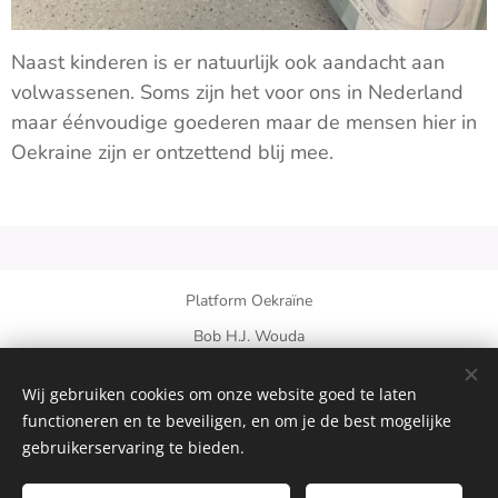
Naast kinderen is er natuurlijk ook aandacht aan
volwassenen. Soms zijn het voor ons in Nederland
maar éénvoudige goederen maar de mensen hier in
Oekraine zijn er ontzettend blij mee.
Platform Oekraïne
Bob H.J. Wouda
Op den Oort 20B, 6095EB Baexem, Nederland
+31 6 30727117 - +380635144148
Wij gebruiken cookies om onze website goed te laten
functioneren en te beveiligen, en om je de best mogelijke
Cookies
gebruikerservaring te bieden.
Talen
English
Українська
Nederlands