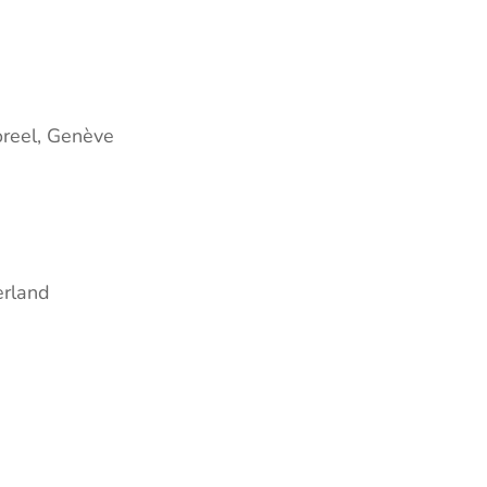
oreel, Genève
erland